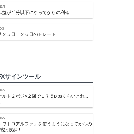
11/6
み益が半分以下になってからの利確
6/3
月２５日、２６日のトレード
FXサインツール
1/27
ールド２ポジ×２回で１７５pipsくらいとれま
。
1/27
クワトロアルファ」を使うようになってからの
感は抜群！