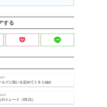
アする
line
11/6
ールドに狙いを定めて１８１pips
11/13
心のトレード（09.21）