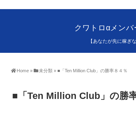
クワトロαメンバ
【あなたが先に稼ぎ
Home
»
未分類
»
■「Ten Million Club」の勝率８４％
■「Ten Million Club」の