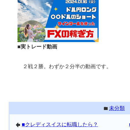
■実トレード動画
２戦２勝。わずか２分半の動画です。
未分類
folder
■クレディスイスに転職したら？
arrowleft