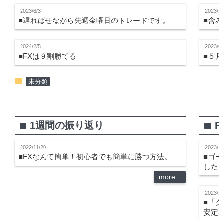
2023/6/3
2023/
■遅ればせながら先週金曜日のトレードです。
■含
2024/2/5
2023/
■FXは９割勝てる
■５
folder
未分類
1週間の振り返り
folder
folder
2022/11/20
2023/
■FXなんて簡単！初心者でも簡単に勝つ方法。
■ゴ
した
more...
2023/
■「
安定