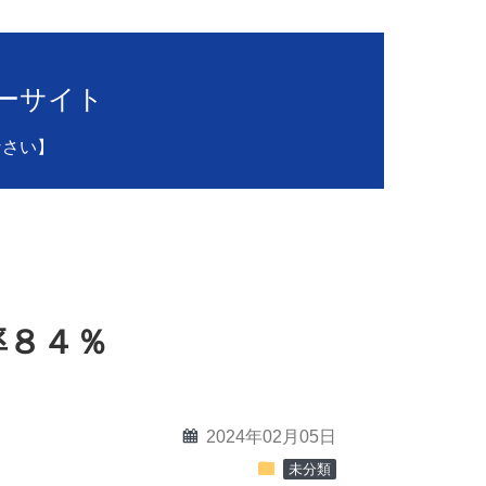
ーサイト
なさい】
勝率８４％
calendar
2024年02月05日
folder
未分類