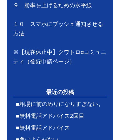
９ 勝率を上げるための水平線
１０ スマホにプッシュ通知させる
方法
※【現在休止中】クワトロαコミュニ
ティ（登録申請ページ）
最近の投稿
■相場に前のめりになりすぎない。
■無料電話アドバイス2回目
■無料電話アドバイス
■負けようがない