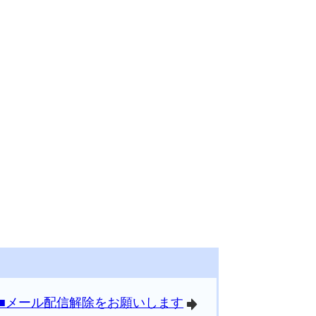
■メール配信解除をお願いします
arrowright