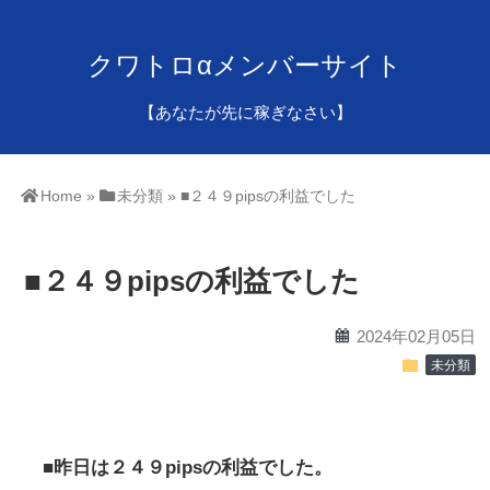
クワトロαメンバーサイト
【あなたが先に稼ぎなさい】
Home
»
未分類
»
■２４９pipsの利益でした
■２４９pipsの利益でした
calendar
2024年02月05日
folder
未分類
■昨日は２４９pipsの利益でした。