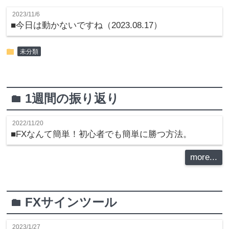
2023/11/6
■今日は動かないですね（2023.08.17）
folder
未分類
1週間の振り返り
folder
2022/11/20
■FXなんて簡単！初心者でも簡単に勝つ方法。
more...
FXサインツール
folder
2023/1/27