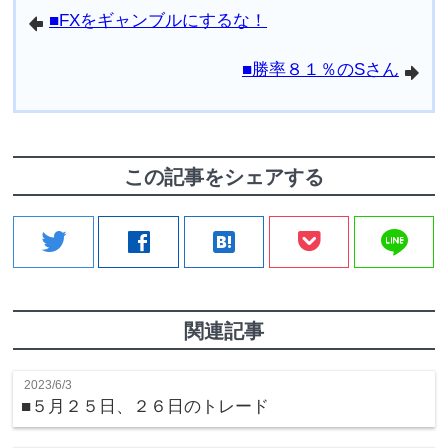
■FXをギャンブルにするな！
arrowleft
■勝率８１％のSさん
arrowright
この記事をシェアする
line
twitter
facebook
hatenabookmark
関連記事
2023/6/3
■５月２５日、２６日のトレード