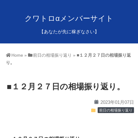
クワトロαメンバーサイト
【あなたが先に稼ぎなさい】
Home
»
前日の相場振り返り
»
■
１２月２７日の相場振り返
り。
■
１２月２７日の相場振り返り。
calendar
2023年01月07日
folder
前日の相場振り返り