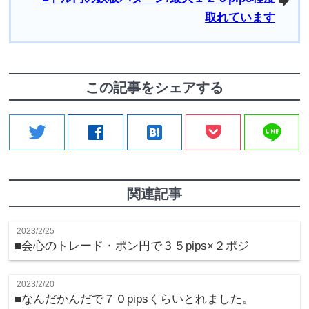
arrowright
取れています
この記事をシェアする
line
twitter
facebook
hatenabookmark
関連記事
2023/2/25
■会心のトレード・ポン円で３５pips×２ポジ
2023/2/20
■なんだかんだで７０pipsくらいとれました。