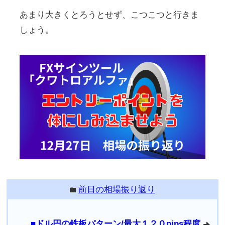
あまり大きくとろうとせず、こつこつと行きま
しょう。
前日の相場振り返り
folder
■ドル円の鉄板パターン/最大１２０pips程度