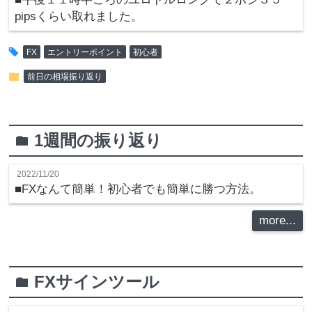
pipsくらい取れました。
tag
FX
エントリーポイント
初心者
folder
前日の相場振り返り
1週間の振り返り
folder
2022/11/20
■FXなんて簡単！初心者でも簡単に勝つ方法。
more...
FXサインツール
folder