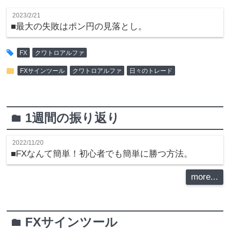
2023/2/21
■最大の失敗はポン円の見落とし。
tag
FX
クワトロアルファ
folder
FXサインツール
クワトロアルファ
日々のトレード
1週間の振り返り
folder
2022/11/20
■FXなんて簡単！初心者でも簡単に勝つ方法。
more...
FXサインツール
folder