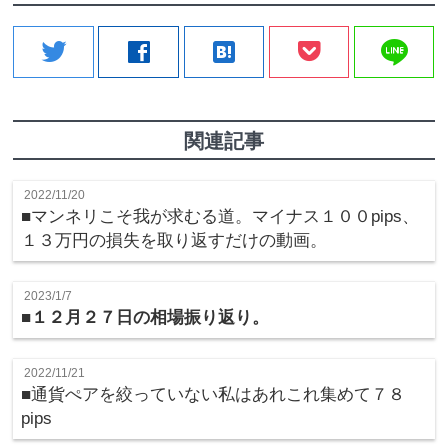
line
twitter
facebook
hatenabookmark
関連記事
2022/11/20
■マンネリこそ我が求むる道。マイナス１００pips、
１３万円の損失を取り返すだけの動画。
2023/1/7
■
１２月２７日の相場振り返り。
2022/11/21
■通貨ぺアを絞っていない私はあれこれ集めて７８
pips