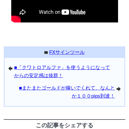
FXサインツール
folder
■「クワトロアルファ」を使うようになって
arrowleft
からの安定感は抜群！
■またまたゴールドが稼いでくれて、なんと
arrowright
か１００pips到達！
この記事をシェアする