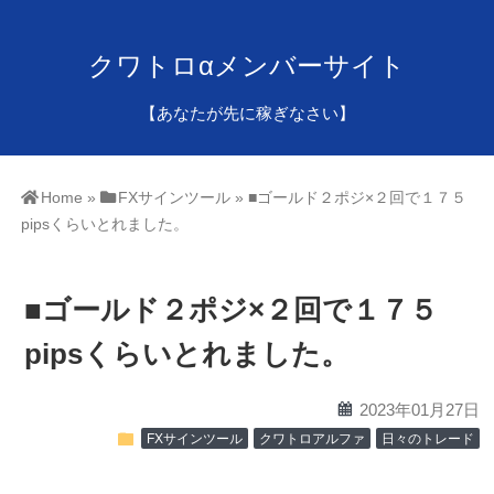
クワトロαメンバーサイト
【あなたが先に稼ぎなさい】
Home
»
FXサインツール
»
■ゴールド２ポジ×２回で１７５
pipsくらいとれました。
■ゴールド２ポジ×２回で１７５
pipsくらいとれました。
calendar
2023年01月27日
folder
FXサインツール
クワトロアルファ
日々のトレード