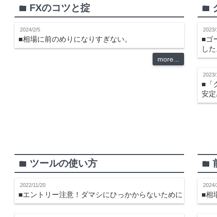
FXのコツと掟
folder
folder
2024/2/5
2023/
■相場に前のめりになりすぎない。
■ゴ
した
more...
2023/
■「
安定
ツールの使い方
folder
folder
2022/11/20
2024/
■エントリー注意！ダマシにひっかからないために
■相