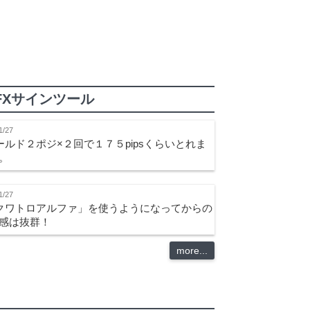
FXサインツール
1/27
ールド２ポジ×２回で１７５pipsくらいとれま
。
1/27
クワトロアルファ」を使うようになってからの
感は抜群！
more...