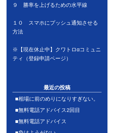
９ 勝率を上げるための水平線
１０ スマホにプッシュ通知させる
方法
※【現在休止中】クワトロαコミュニ
ティ（登録申請ページ）
最近の投稿
■相場に前のめりになりすぎない。
■無料電話アドバイス2回目
■無料電話アドバイス
■負けようがない