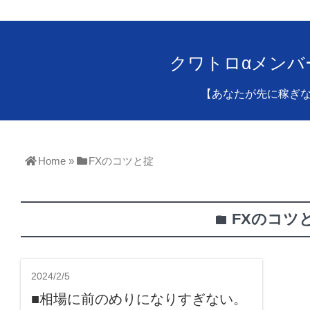
クワトロαメンバ
【あなたが先に稼ぎ
Home
»
FXのコツと掟
FXのコツ
folder
2024/2/5
■相場に前のめりになりすぎない。