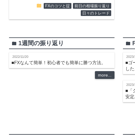
folder
FXのコツと掟
前日の相場振り返り
日々のトレード
1週間の振り返り
folder
folder
2022/11/20
2023/
■FXなんて簡単！初心者でも簡単に勝つ方法。
■ゴ
した
more...
2023/
■「
安定