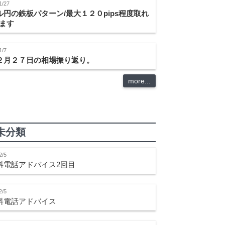
1/27
ル円の鉄板パターン/最大１２０pips程度取れ
ます
1/7
２月２７日の相場振り返り。
more...
未分類
2/5
料電話アドバイス2回目
2/5
料電話アドバイス