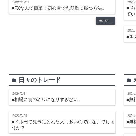
2022/11/20
2023/
■FXなんて簡単！初心者でも簡単に勝つ方法。
■ド
てい
more...
2023/
■
１
日々のトレード
folder
folder
2024/2/5
2024/
■相場に前のめりになりすぎない。
■無
2023/2/25
2024/
■ドル円で見事にとれた人も多いのではないでしょ
■無
うか？