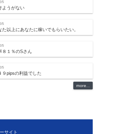
2/5
けようがない
2/5
なた以上にあなたに稼いでもらいたい。
2/5
率８１％のSさん
2/5
４９pipsの利益でした
more...
バーサイト