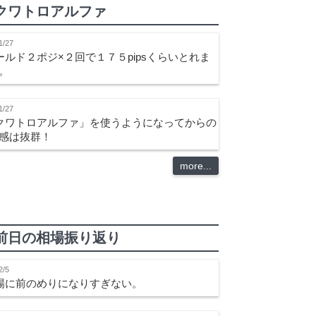
クワトロアルファ
1/27
ールド２ポジ×２回で１７５pipsくらいとれま
。
1/27
クワトロアルファ」を使うようになってからの
感は抜群！
more...
前日の相場振り返り
2/5
場に前のめりになりすぎない。