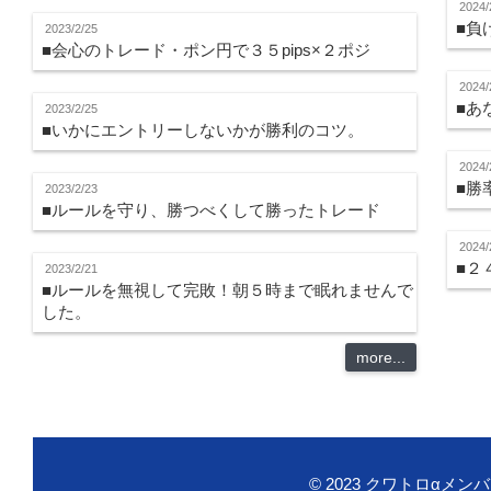
2024/
■負
2023/2/25
■会心のトレード・ポン円で３５pips×２ポジ
2024/
■あ
2023/2/25
■いかにエントリーしないかが勝利のコツ。
2024/
■勝
2023/2/23
■ルールを守り、勝つべくして勝ったトレード
2024/
■２
2023/2/21
■ルールを無視して完敗！朝５時まで眠れませんで
した。
more...
© 2023
クワトロαメン